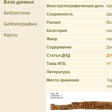
База данных
Внестратиграфическая дата
пре
Библиотека
Сохранность
фр
Раскоп
Во
Библиография
Категория
пи
Карты
Жанр
ча
Содержание
Де
Статья ДНД
ДН
Тома НГБ
НГ
Литература
-
Место хранения
То
эт