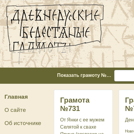
Показать грамоту №…
Главная
Грамота
Гр
№731
№
О сайте
От Янки с ее мужем
Ден
Об источнике
Селятой к свахе
Новг