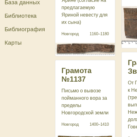
Ярине (согласие на
База данных
предлагаемую
Яриной невесту для
Библиотека
их сына)
Библиография
Новгород
1160‒1180
Карты
Гр
Грамота
Зв
№1137
От 
к Н
Письмо о вывозе
(тр
пойманного вора за
вып
пределы
Неж
Новгородской земли
дол
Новгород
1400‒1410
Гове