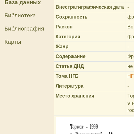
База данных
Внестратиграфическая дата
-
Библиотека
Сохранность
фр
Раскоп
Во
Библиография
Категория
фр
Карты
Жанр
-
Содержание
Фр
Статья ДНД
не
Тома НГБ
НГ
Литература
-
Место хранения
То
эт
го