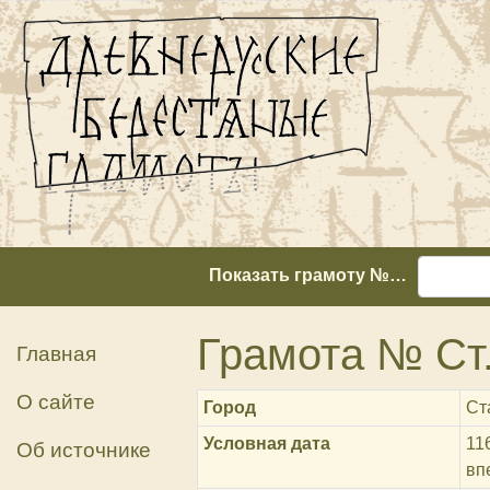
Показать грамоту №…
Грамота № Ст.
Главная
О сайте
Город
Ст
Условная дата
11
Об источнике
вп