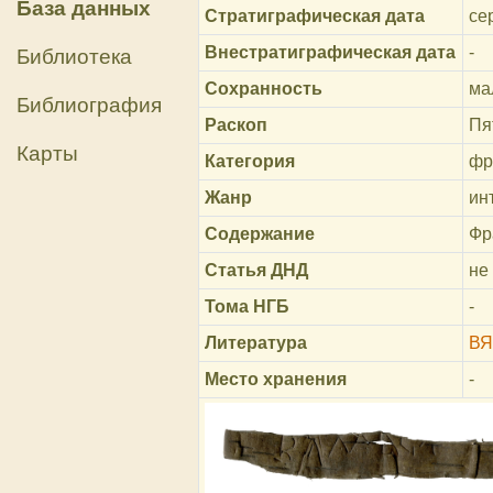
База данных
Стратиграфическая дата
се
Внестратиграфическая дата
-
Библиотека
Сохранность
ма
Библиография
Раскоп
Пя
Карты
Категория
фр
Жанр
ин
Содержание
Фр
Статья ДНД
не
Тома НГБ
-
Литература
ВЯ
Место хранения
-