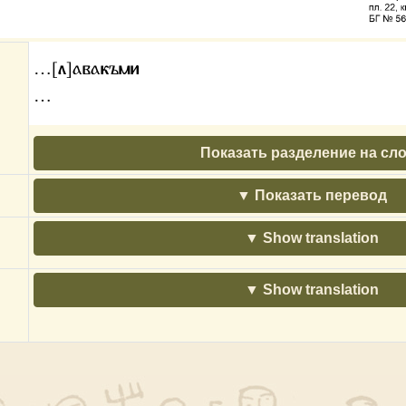
…[л]авакъми
…
Показать разделение на сл
Показать перевод
Show translation
Show translation