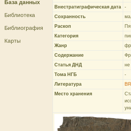
База данных
Внестратиграфическая дата
-
Библиотека
Сохранность
ма
Раскоп
Пя
Библиография
Категория
пи
Карты
Жанр
фр
Содержание
Фр
Статья ДНД
не
Тома НГБ
-
Литература
ВЯ
Место хранения
Ст
ис
ун