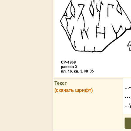
Текст
..
(скачать шрифт)
…
...