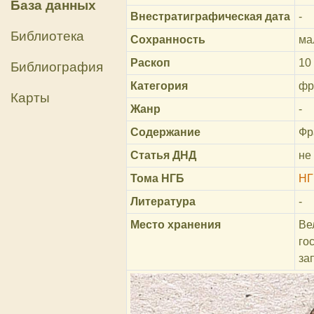
База данных
Внестратиграфическая дата
-
Библиотека
Сохранность
ма
Раскоп
10
Библиография
Категория
фр
Карты
Жанр
-
Содержание
Фр
Статья ДНД
не
Тома НГБ
НГ
Литература
-
Место хранения
Ве
го
за