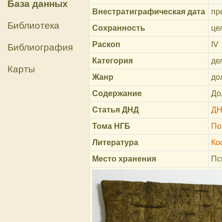
База данных
Внестратиграфическая дата
пре
Библиотека
Сохранность
це
Раскоп
IV
Библиография
Категория
де
Карты
Жанр
до
Содержание
До
Статья ДНД
ДН
Тома НГБ
По
Литература
Ко
Место хранения
Пс