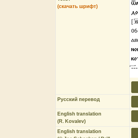
ѿл
(скачать шрифт)
до
[:
Об
ап
но
ко
-҃
Русский перевод
English translation
(R. Kovalev)
English translation