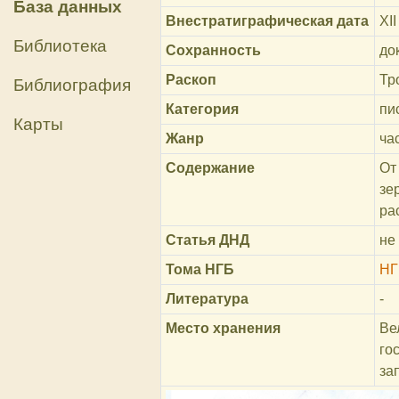
База данных
Внестратиграфическая дата
XI
Библиотека
Сохранность
до
Раскоп
Тр
Библиография
Категория
пи
Карты
Жанр
ча
Содержание
От
зе
ра
Статья ДНД
не
Тома НГБ
НГ
Литература
-
Место хранения
Ве
го
за