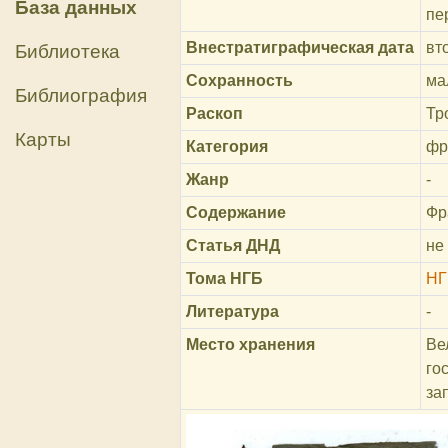
База данных
пе
Внестратиграфическая дата
вт
Библиотека
Сохранность
ма
Библиография
Раскоп
Тр
Карты
Категория
фр
Жанр
-
Содержание
Фр
Статья ДНД
не
Тома НГБ
НГ
Литература
-
Место хранения
Ве
го
за