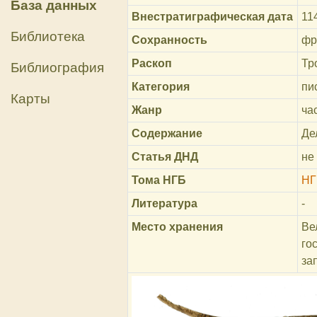
База данных
Внестратиграфическая дата
11
Библиотека
Сохранность
фр
Раскоп
Тр
Библиография
Категория
пи
Карты
Жанр
ча
Содержание
Де
Статья ДНД
не
Тома НГБ
НГ
Литература
-
Место хранения
Ве
го
за