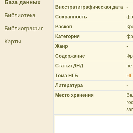
База данных
Внестратиграфическая дата
-
Библиотека
Сохранность
фр
Раскоп
Кр
Библиография
Категория
фр
Карты
Жанр
-
Содержание
Фр
Статья ДНД
не
Тома НГБ
НГ
Литература
-
Место хранения
Ве
го
за