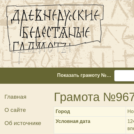
Показать грамоту №…
Грамота №96
Главная
О сайте
Город
Но
Условная дата
12
Об источнике
вп