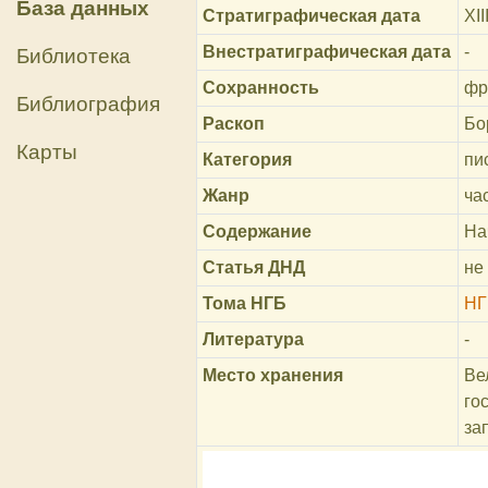
База данных
Стратиграфическая дата
XII
Внестратиграфическая дата
-
Библиотека
Сохранность
фр
Библиография
Раскоп
Бо
Карты
Категория
пи
Жанр
ча
Содержание
На
Статья ДНД
не
Тома НГБ
НГ
Литература
-
Место хранения
Ве
го
за