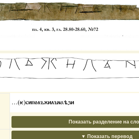
…(ѥ)сиполъжилънаѣзи
Показать разделение на сл
Показать перевод