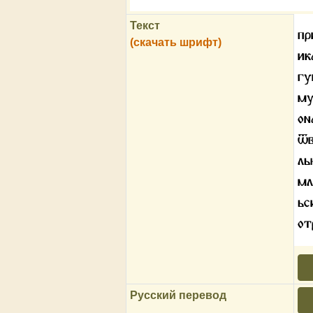
Текст
пр
(скачать шрифт)
ик
гу
му
о
ѿв
ль
мл
ьс
от
Русский перевод