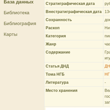
База данных
Стратиграфическая дата
ру
Внестратиграфическая дата
13
Библиотека
Сохранность
до
Библиография
Раскоп
Ни
Карты
Категория
пи
Жанр
ча
Содержание
Гр
иг
Статья ДНД
ДН
Тома НГБ
НГ
Литература
-
Место хранения
Ве
го
за