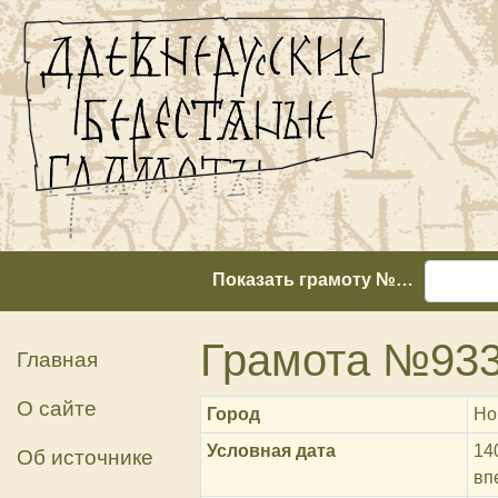
Показать грамоту №…
Грамота №93
Главная
О сайте
Город
Но
Условная дата
14
Об источнике
вп