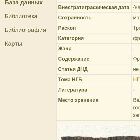
База данных
Внестратиграфическая дата
{не
Библиотека
Сохранность
ма
Раскоп
Тр
Библиография
Категория
фр
Карты
Жанр
-
Содержание
Фр
Статья ДНД
не
Тома НГБ
НГ
Литература
-
Место хранения
Ве
го
за