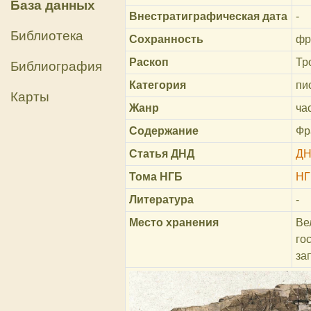
База данных
Внестратиграфическая дата
-
Библиотека
Сохранность
фр
Раскоп
Тр
Библиография
Категория
пи
Карты
Жанр
ча
Содержание
Фр
Статья ДНД
ДН
Тома НГБ
НГ
Литература
-
Место хранения
Ве
го
за