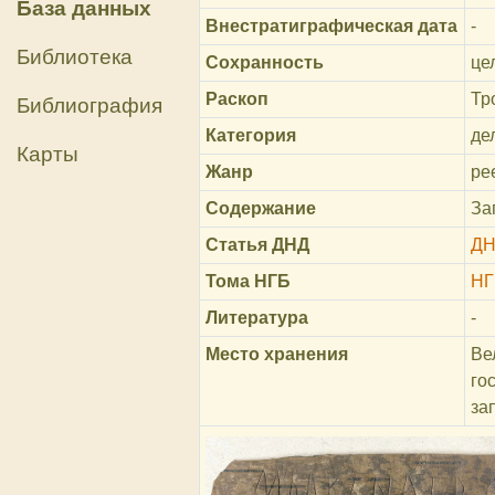
База данных
Внестратиграфическая дата
-
Библиотека
Сохранность
це
Раскоп
Тр
Библиография
Категория
де
Карты
Жанр
ре
Содержание
За
Статья ДНД
ДН
Тома НГБ
НГ
Литература
-
Место хранения
Ве
го
за