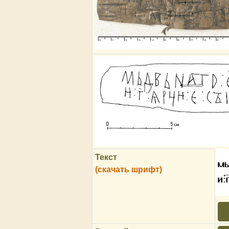
Текст
мь
(скачать шрифт)
и: