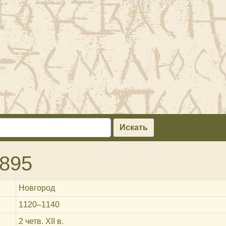
Искать
895
Новгород
1120‒1140
2 четв. XII в.