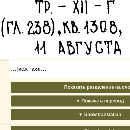
…[исѧ]·аоп…
Показать разделение на сл
Показать перевод
Show translation