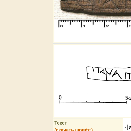
Текст
-[
(скачать шрифт)