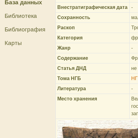
База данных
Внестратиграфическая дата
-
Библиотека
Сохранность
ма
Раскоп
Тр
Библиография
Категория
фр
Карты
Жанр
-
Содержание
Фр
Статья ДНД
не
Тома НГБ
НГ
Литература
-
Место хранения
Ве
го
за