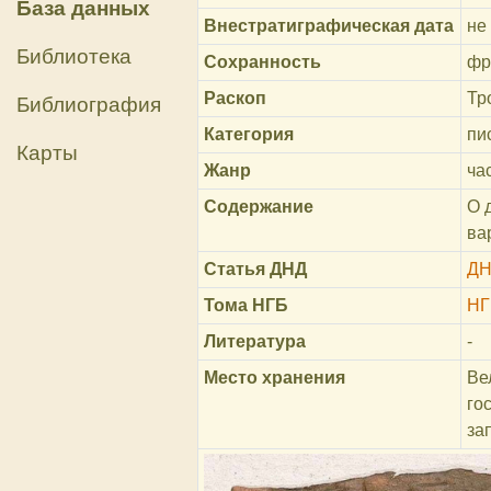
База данных
Внестратиграфическая дата
не 
Библиотека
Сохранность
фр
Раскоп
Тр
Библиография
Категория
пи
Карты
Жанр
ча
Содержание
О 
ва
Статья ДНД
ДН
Тома НГБ
НГ
Литература
-
Место хранения
Ве
го
за