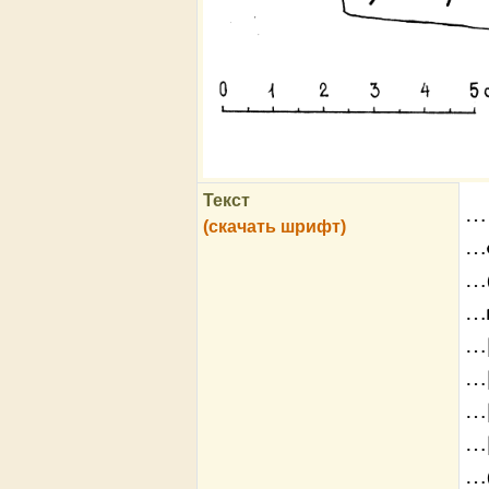
Текст
…
(скачать шрифт)
…
…(
…
…[
…[
…[
…[
…(