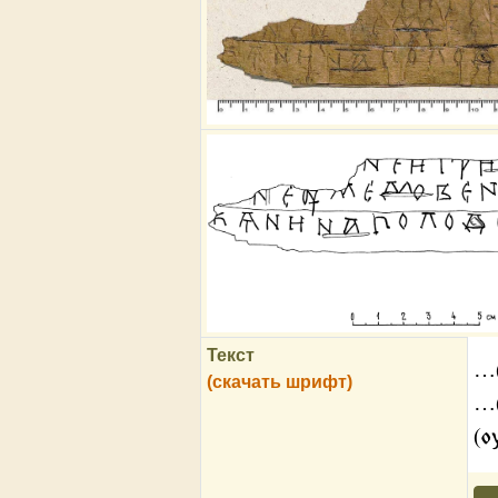
Текст
…(
(скачать шрифт)
…(
(о