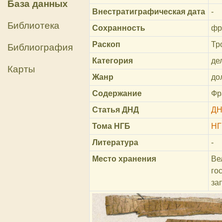
База данных
Внестратиграфическая дата
-
Библиотека
Сохранность
фр
Раскоп
Тр
Библиография
Категория
де
Карты
Жанр
до
Содержание
Фр
Статья ДНД
ДН
Тома НГБ
НГ
Литература
-
Место хранения
Ве
го
за