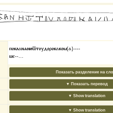
покланѧниѿтоудорокаком[а]----
ше--…
Показать разделение на сл
Показать перевод
Show translation
Show translation