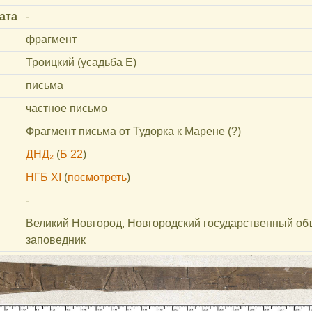
ата
-
фрагмент
Троицкий (усадьба Е)
письма
частное письмо
Фрагмент письма от Тудорка к Марене (?)
ДНД₂
(
Б 22
)
НГБ XI
(
посмотреть
)
-
Великий Новгород, Новгородский государственный об
заповедник