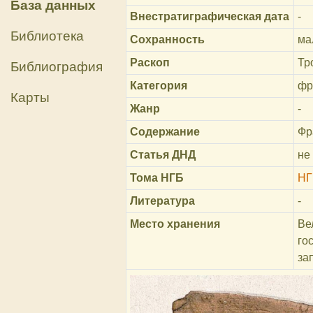
База данных
Внестратиграфическая дата
-
Библиотека
Сохранность
ма
Раскоп
Тр
Библиография
Категория
фр
Карты
Жанр
-
Содержание
Фр
Статья ДНД
не
Тома НГБ
НГ
Литература
-
Место хранения
Ве
го
за