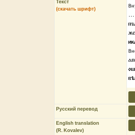
Текст
Вн
(скачать шрифт)
…
пъ
ж
ик
Вн
ап
ош
вѣ
Русский перевод
English translation
(R. Kovalev)