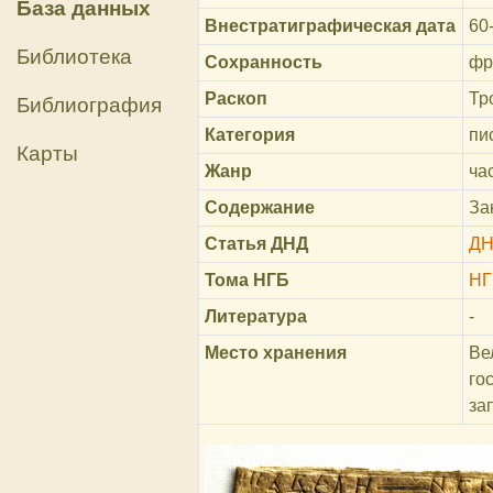
База данных
Внестратиграфическая дата
60-
Библиотека
Сохранность
фр
Раскоп
Тр
Библиография
Категория
пи
Карты
Жанр
ча
Содержание
За
Статья ДНД
ДН
Тома НГБ
НГ
Литература
-
Место хранения
Ве
го
за