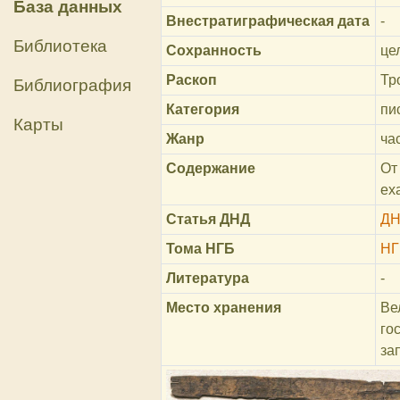
База данных
Внестратиграфическая дата
-
Библиотека
Сохранность
це
Раскоп
Тр
Библиография
Категория
пи
Карты
Жанр
ча
Содержание
От
ех
Статья ДНД
ДН
Тома НГБ
НГ
Литература
-
Место хранения
Ве
го
за