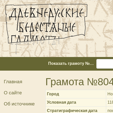
Показать грамоту №…
Грамота №80
Главная
О сайте
Город
Но
Условная дата
11
Об источнике
Стратиграфическая дата
пос