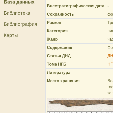
База данных
Внестратиграфическая дата
-
Библиотека
Сохранность
фр
Раскоп
Тр
Библиография
Категория
пи
Карты
Жанр
ча
Содержание
Фр
Статья ДНД
ДН
Тома НГБ
НГ
Литература
-
Место хранения
Ве
го
за