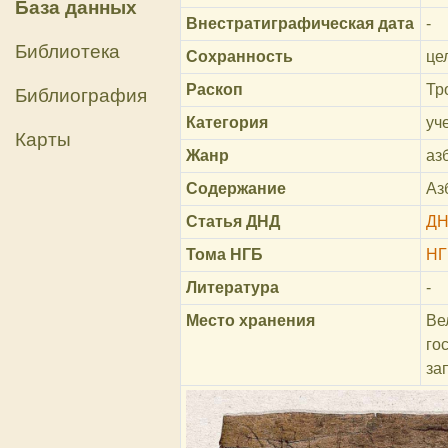
База данных
Внестратиграфическая дата
-
Библиотека
Сохранность
це
Раскоп
Тр
Библиография
Категория
уч
Карты
Жанр
аз
Содержание
Аз
Статья ДНД
ДН
Тома НГБ
НГ
Литература
-
Место хранения
Ве
го
за