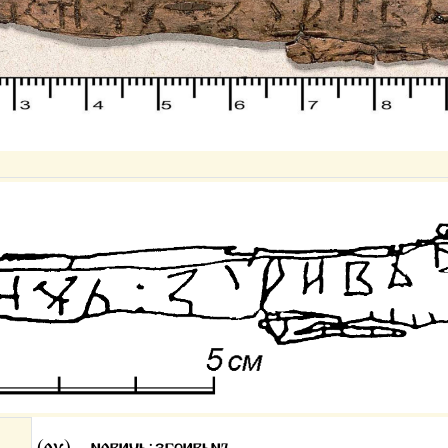
(оу)…новичь:згривьнъ