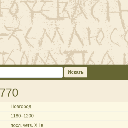
Искать
770
Новгород
1180‒1200
посл. четв. XII в.