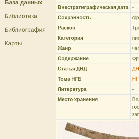
База данных
Внестратиграфическая дата
-
Библиотека
Сохранность
фр
Раскоп
Тр
Библиография
Категория
пи
Карты
Жанр
ча
Содержание
Фр
Статья ДНД
ДН
Тома НГБ
НГ
Литература
-
Место хранения
Ве
го
за