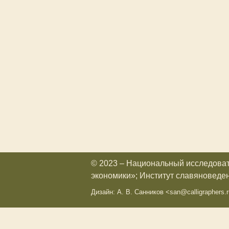
© 2023 – Национальный исследова
экономики»; Институт славяноведе
Дизайн: А. В. Санников <san@calligraphers.