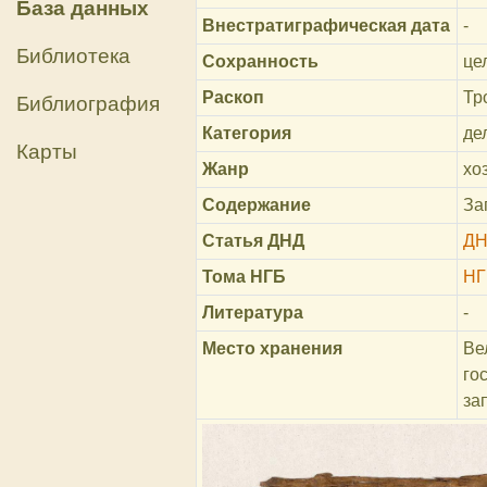
База данных
Внестратиграфическая дата
-
Библиотека
Сохранность
це
Раскоп
Тр
Библиография
Категория
де
Карты
Жанр
хо
Содержание
За
Статья ДНД
ДН
Тома НГБ
НГ
Литература
-
Место хранения
Ве
го
за