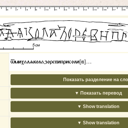
ѿмихалѧколазоревиприсоли[в]…
Показать разделение на сл
Показать перевод
Show translation
Show translation