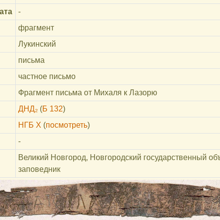
ата
-
фрагмент
Лукинский
письма
частное письмо
Фрагмент письма от Михаля к Лазорю
ДНД₂
(
Б 132
)
НГБ X
(
посмотреть
)
-
Великий Новгород, Новгородский государственный об
заповедник