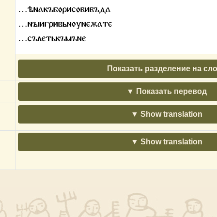
…ѣнакъборисовивъда
…нꙑигривьноунежате
…сълетькъмъне
Показать разделение на сл
Показать перевод
Show translation
Show translation