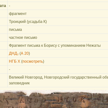
ата
-
фрагмент
Троицкий (усадьба К)
письма
частное письмо
Фрагмент письма к Борису с упоминанием Нежаты
ДНД₂
(
А 20
)
НГБ X
(
посмотреть
)
-
Великий Новгород, Новгородский государственный об
заповедник