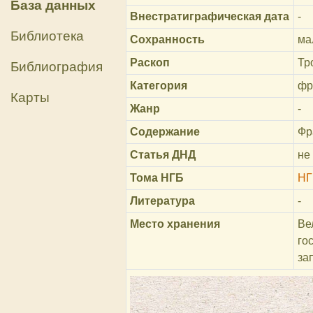
База данных
Внестратиграфическая дата
-
Библиотека
Сохранность
ма
Раскоп
Тр
Библиография
Категория
фр
Карты
Жанр
-
Содержание
Фр
Статья ДНД
не
Тома НГБ
НГ
Литература
-
Место хранения
Ве
го
за