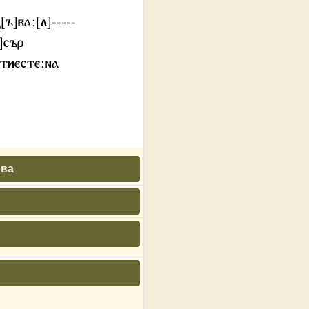
ъ]ва:[л]-----
]сър
атиесте:на
ова