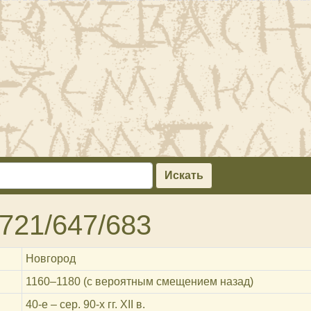
Искать
721/647/683
Новгород
1160‒1180 (с вероятным смещением назад)
40-е – сер. 90-х гг. XII в.