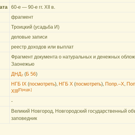
ата
60-е — 90-е гг. XII в.
фрагмент
Троицкий (усадьба И)
деловые записи
реестр доходов или выплат
Фрагмент документа о натуральных и денежных облож
Заонежью
ДНД₂
(
Б 56
)
НГБ IX
(
посмотреть
)
,
НГБ X
(
посмотреть
)
,
Попр.–X
,
Поп
[Предв.]
XIII
-
Великий Новгород, Новгородский государственный об
заповедник