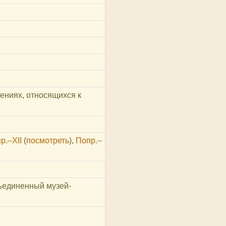
ениях, относящихся к
р.–XII
(
посмотреть
)
,
Попр.–
ъединенный музей-