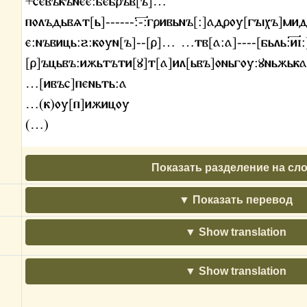
+севъкънее:бебръв[ъ]…
полъдьвѧт[ь]------:-҃:гривьнъ[:]адроу[гꙑхъ]мид[
е:нъвиць:ꙅ:коун[ъ]--[р]… …тв[а:а]----[бьль:и҃ӏ:
[р]ъцьвъ:ижьтъти[ꙋ]т[а]ил[ьвъ]оньгоу:ꙋньжьк
…[ивъс]пеньть:а
…(к)оу[п]ижицоу
(…)
Показать разделение на сл
Показать перевод
Show translation
Show translation