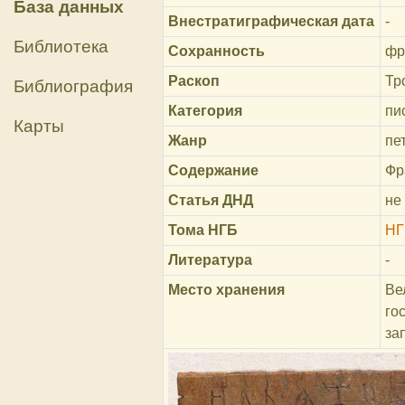
База данных
Внестратиграфическая дата
-
Библиотека
Сохранность
фр
Раскоп
Тр
Библиография
Категория
пи
Карты
Жанр
пе
Содержание
Фр
Статья ДНД
не
Тома НГБ
НГ
Литература
-
Место хранения
Ве
го
за