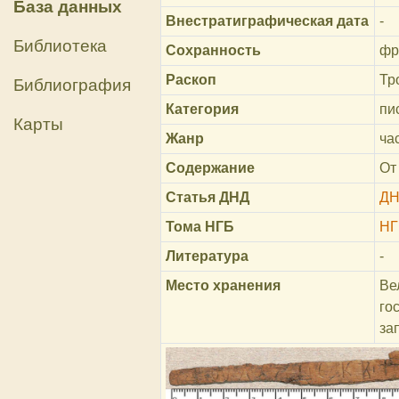
База данных
Внестратиграфическая дата
-
Библиотека
Сохранность
фр
Раскоп
Тр
Библиография
Категория
пи
Карты
Жанр
ча
Содержание
От
Статья ДНД
ДН
Тома НГБ
НГ
Литература
-
Место хранения
Ве
го
за