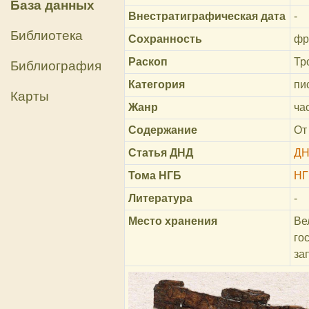
База данных
Внестратиграфическая дата
-
Библиотека
Сохранность
фр
Раскоп
Тр
Библиография
Категория
пи
Карты
Жанр
ча
Содержание
От
Статья ДНД
ДН
Тома НГБ
НГ
Литература
-
Место хранения
Ве
го
за