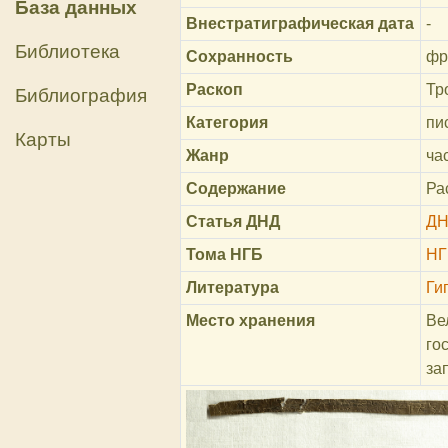
База данных
Внестратиграфическая дата
-
Библиотека
Сохранность
фр
Раскоп
Тр
Библиография
Категория
пи
Карты
Жанр
ча
Содержание
Ра
Статья ДНД
ДН
Тома НГБ
НГ
Литература
Ги
Место хранения
Ве
го
за