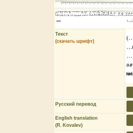
Текст
(
(скачать шрифт)
…м
… 
ао
ни
Русский перевод
English translation
(R. Kovalev)