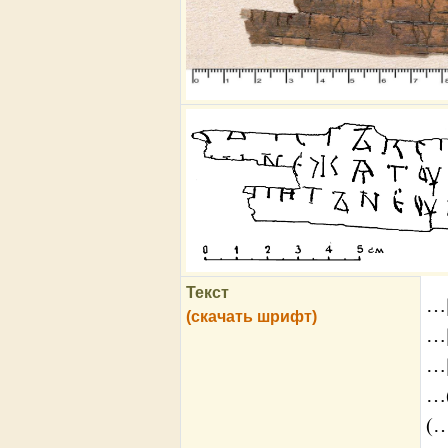
Текст
…[
(скачать шрифт)
…[
…[
…(
(