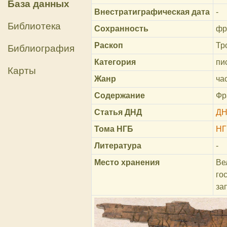
База данных
Внестратиграфическая дата
-
Библиотека
Сохранность
фр
Раскоп
Тр
Библиография
Категория
пи
Карты
Жанр
ча
Содержание
Фр
Статья ДНД
ДН
Тома НГБ
НГ
Литература
-
Место хранения
Ве
го
за