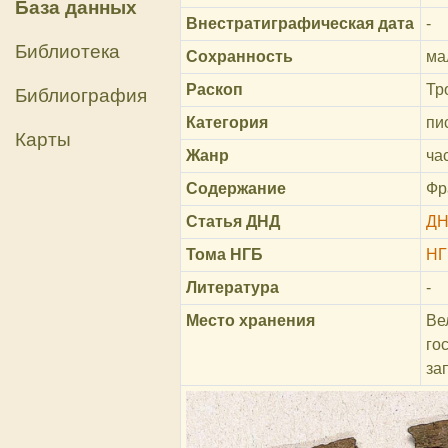
База данных
Внестратиграфическая дата
-
Библиотека
Сохранность
ма
Раскоп
Тр
Библиография
Категория
пи
Карты
Жанр
ча
Содержание
Фр
Статья ДНД
ДН
Тома НГБ
НГ
Литература
-
Место хранения
Ве
го
за