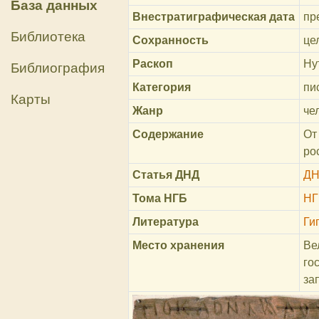
База данных
Внестратиграфическая дата
пре
Библиотека
Сохранность
це
Раскоп
Ну
Библиография
Категория
пи
Карты
Жанр
че
Содержание
От
ро
Статья ДНД
ДН
Тома НГБ
НГ
Литература
Ги
Место хранения
Ве
го
за