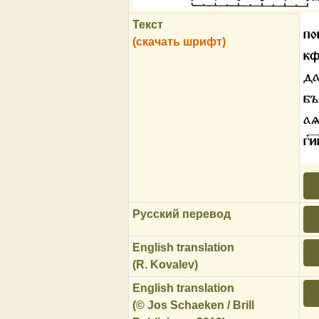
Текст
по
(скачать шрифт)
кф
да
бꙑ
аѧ
ги
Русский перевод
English translation
(R. Kovalev)
English translation
(© Jos Schaeken / Brill