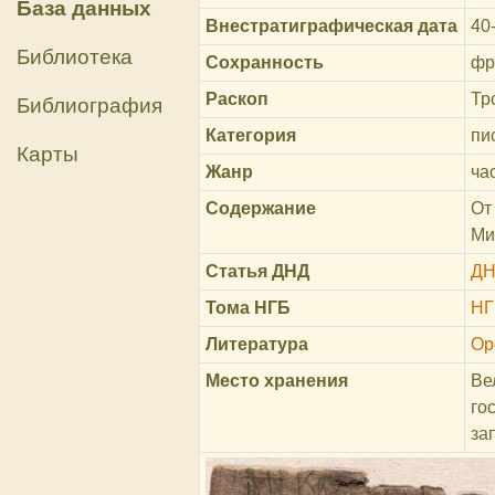
База данных
Внестратиграфическая дата
40-
Библиотека
Сохранность
фр
Раскоп
Тр
Библиография
Категория
пи
Карты
Жанр
ча
Содержание
От
Ми
Статья ДНД
ДН
Тома НГБ
НГ
Литература
Ор
Место хранения
Ве
го
за