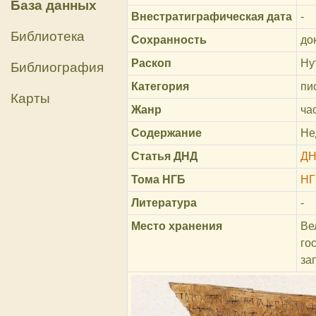
База данных
Внестратиграфическая дата
-
Библиотека
Сохранность
до
Раскоп
Ну
Библиография
Категория
пи
Карты
Жанр
ча
Содержание
Не
Статья ДНД
ДН
Тома НГБ
НГ
Литература
-
Место хранения
Ве
го
за