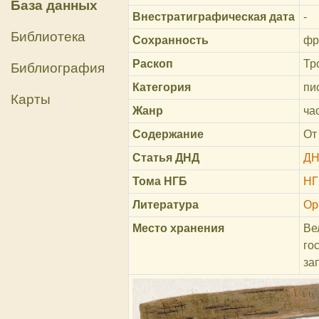
База данных
Внестратиграфическая дата
-
Библиотека
Сохранность
фр
Раскоп
Тр
Библиография
Категория
пи
Карты
Жанр
ча
Содержание
От
Статья ДНД
ДН
Тома НГБ
НГ
Литература
Ор
Место хранения
Ве
го
за