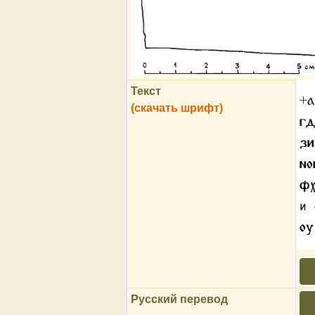
Текст
+а
(скачать шрифт)
г
зи
но
ф
и 
оу
Русский перевод