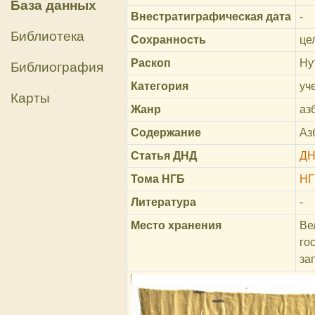
База данных
Внестратиграфическая дата
-
Библиотека
Сохранность
це
Раскоп
Ну
Библиография
Категория
уч
Карты
Жанр
аз
Содержание
Аз
Статья ДНД
ДН
Тома НГБ
НГ
Литература
-
Место хранения
Ве
го
за