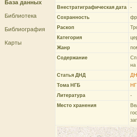
База данных
Внестратиграфическая дата
-
Библиотека
Сохранность
фр
Раскоп
Тр
Библиография
Категория
це
Карты
Жанр
по
Содержание
Сп
на
Статья ДНД
ДН
Тома НГБ
НГ
Литература
-
Место хранения
Ве
го
за