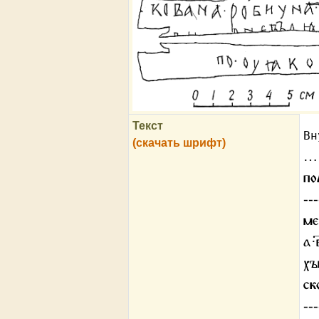
Текст
Вн
(скачать шрифт)
…
по
--
ме
а·
хъ
ск
--