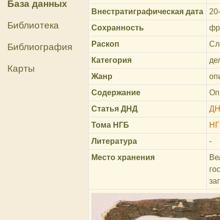
База данных
Внестратиграфическая дата
20-
Библиотека
Сохранность
фр
Раскоп
Сл
Библиография
Категория
де
Карты
Жанр
оп
Содержание
Оп
Статья ДНД
ДН
Тома НГБ
НГ
Литература
-
Место хранения
Ве
го
за