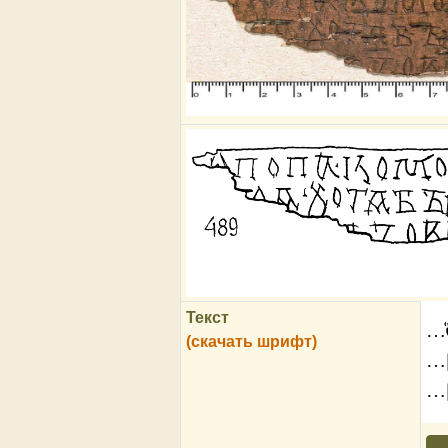
Текст
…
(скачать шрифт)
…[
…[