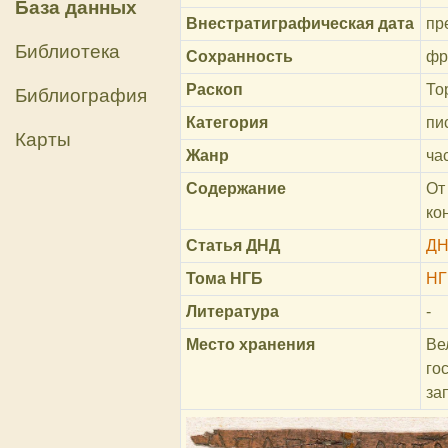
База данных
Внестратиграфическая дата
пр
Библиотека
Сохранность
фр
Раскоп
То
Библиография
Категория
пи
Карты
Жанр
ча
Содержание
От
ко
Статья ДНД
ДН
Тома НГБ
НГ
Литература
-
Место хранения
Ве
го
за