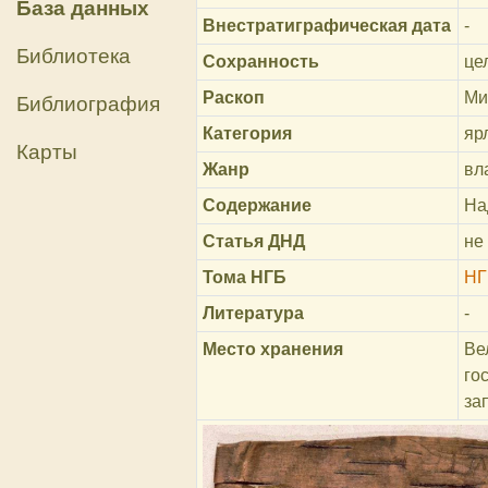
База данных
Внестратиграфическая дата
-
Библиотека
Сохранность
це
Раскоп
Ми
Библиография
Категория
яр
Карты
Жанр
вл
Содержание
На
Статья ДНД
не
Тома НГБ
НГ
Литература
-
Место хранения
Ве
го
за